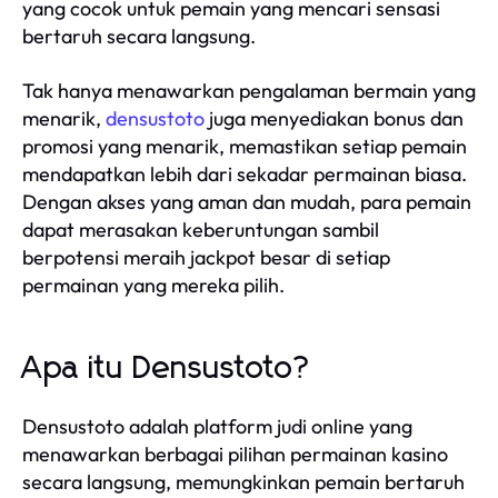
yang cocok untuk pemain yang mencari sensasi
bertaruh secara langsung.
Tak hanya menawarkan pengalaman bermain yang
menarik,
densustoto
juga menyediakan bonus dan
promosi yang menarik, memastikan setiap pemain
mendapatkan lebih dari sekadar permainan biasa.
Dengan akses yang aman dan mudah, para pemain
dapat merasakan keberuntungan sambil
berpotensi meraih jackpot besar di setiap
permainan yang mereka pilih.
Apa itu Densustoto?
Densustoto adalah platform judi online yang
menawarkan berbagai pilihan permainan kasino
secara langsung, memungkinkan pemain bertaruh