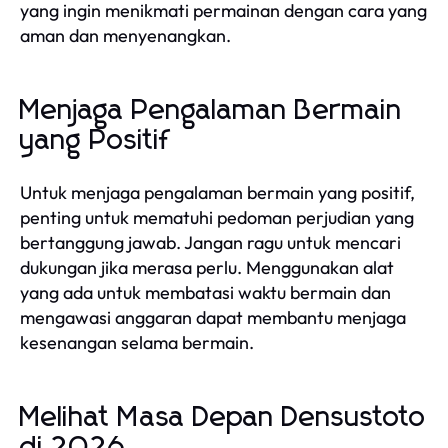
yang ingin menikmati permainan dengan cara yang
aman dan menyenangkan.
Menjaga Pengalaman Bermain
yang Positif
Untuk menjaga pengalaman bermain yang positif,
penting untuk mematuhi pedoman perjudian yang
bertanggung jawab. Jangan ragu untuk mencari
dukungan jika merasa perlu. Menggunakan alat
yang ada untuk membatasi waktu bermain dan
mengawasi anggaran dapat membantu menjaga
kesenangan selama bermain.
Melihat Masa Depan Densustoto
di 2026