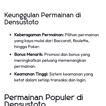
Keunggulan Permainan di
Densustoto
Keberagaman Permainan:
Pilihan permainan
yang kaya mulai dari Baccarat, Roulette,
hingga Poker.
Bonus Menarik:
Promosi dan bonus yang
meningkatkan peluang memenangkan
permainan.
Keamanan Tinggi:
Sistem keamanan yang
ketat dalam setiap transaksi dan login.
Permainan Populer di
Densustoto