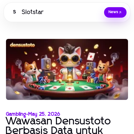
Slotstar
S
News
Gambling
-
May 25, 2026
Wawasan Densustoto
Berbasis Data untuk