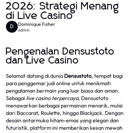
2026: Strategi Menang
di Live Casino
Dominique Fisher
D
admin
Pengenalan Densustoto
dan Live Casino
Selamat datang di dunia
Densustoto
, tempat bagi
para penggemar judi online untuk menikmati
pengalaman bermain yang luar biasa dan aman.
Sebagai
live casino terpercaya
, Densustoto
menawarkan berbagai permainan menarik, mulai
dari Baccarat, Roulette, hingga Blackjack. Dengan
desain antarmuka hitam-emas yang elegan dan
futuristik, platform ini memberikan kesan mewah