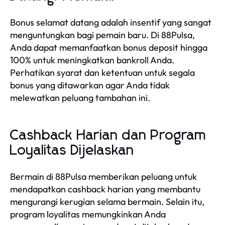
Bonus selamat datang adalah insentif yang sangat
menguntungkan bagi pemain baru. Di 88Pulsa,
Anda dapat memanfaatkan bonus deposit hingga
100% untuk meningkatkan bankroll Anda.
Perhatikan syarat dan ketentuan untuk segala
bonus yang ditawarkan agar Anda tidak
melewatkan peluang tambahan ini.
Cashback Harian dan Program
Loyalitas Dijelaskan
Bermain di 88Pulsa memberikan peluang untuk
mendapatkan cashback harian yang membantu
mengurangi kerugian selama bermain. Selain itu,
program loyalitas memungkinkan Anda