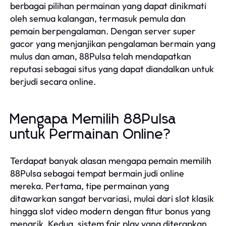
berbagai pilihan permainan yang dapat dinikmati
oleh semua kalangan, termasuk pemula dan
pemain berpengalaman. Dengan server super
gacor yang menjanjikan pengalaman bermain yang
mulus dan aman, 88Pulsa telah mendapatkan
reputasi sebagai situs yang dapat diandalkan untuk
berjudi secara online.
Mengapa Memilih 88Pulsa
untuk Permainan Online?
Terdapat banyak alasan mengapa pemain memilih
88Pulsa sebagai tempat bermain judi online
mereka. Pertama, tipe permainan yang
ditawarkan sangat bervariasi, mulai dari slot klasik
hingga slot video modern dengan fitur bonus yang
menarik. Kedua, sistem fair play yang diterapkan