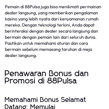
Pemain di 88Pulsa juga bisa menikmati permainan
dealer langsung, yang memberikan pengalaman
kasino yang lebih nyata dari kenyamanan rumah
mereka. Dengan teknologi terkini, Anda dapat
berinteraksi dengan dealer secara langsung dan
bermain dengan pemain lain dari seluruh dunia.
Pastikan untuk memahami aturan dan cara
bermain sebelum memasang taruhan di meja
dealer langsung.
Penawaran Bonus dan
Promosi di 88Pulsa
Memahami Bonus Selamat
Datang: Memulai