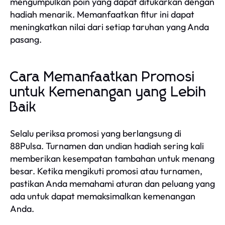
mengumpulkan poin yang dapat ditukarkan dengan
hadiah menarik. Memanfaatkan fitur ini dapat
meningkatkan nilai dari setiap taruhan yang Anda
pasang.
Cara Memanfaatkan Promosi
untuk Kemenangan yang Lebih
Baik
Selalu periksa promosi yang berlangsung di
88Pulsa. Turnamen dan undian hadiah sering kali
memberikan kesempatan tambahan untuk menang
besar. Ketika mengikuti promosi atau turnamen,
pastikan Anda memahami aturan dan peluang yang
ada untuk dapat memaksimalkan kemenangan
Anda.