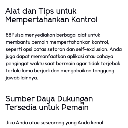
Alat dan Tips untuk
Mempertahankan Kontrol
88Pulsa menyediakan berbagai alat untuk
membantu pemain mempertahankan kontrol,
seperti opsi batas setoran dan self-exclusion. Anda
juga dapat memanfaatkan aplikasi atau cahaya
pengingat waktu saat bermain agar tidak terjebak
terlalu lama berjudi dan mengabaikan tanggung
jawab lainnya.
Sumber Daya Dukungan
Tersedia untuk Pemain
Jika Anda atau seseorang yang Anda kenal