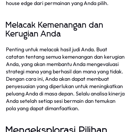
house edge dari permainan yang Anda pilih.
Melacak Kemenangan dan
Kerugian Anda
Penting untuk melacak hasil judi Anda. Buat
catatan tentang semua kemenangan dan kerugian
Anda, yang akan membantu Anda mengevaluasi
strategi mana yang berhasil dan mana yang tidak.
Dengan cara ini, Anda akan dapat membuat
penyesuaian yang diperlukan untuk meningkatkan
peluang Anda di masa depan. Selalu analisa kinerja
Anda setelah setiap sesi bermain dan temukan
pola yang dapat dimanfaatkan.
Mengeksplorasi Pilihan