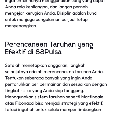
ingat untuk hanya menggunakan uang yang dapat
Anda rela kehilangan, dan jangan pernah
mengejar kerugian Anda. Disiplin adalah kunci
untuk menjaga pengalaman berjudi tetap
menyenangkan.
Perencanaan Taruhan yang
Efektif di 88Pulsa
Setelah menetapkan anggaran, langkah
selanjutnya adalah merencanakan taruhan Anda.
Tentukan seberapa banyak yang ingin Anda
pertaruhkan per permainan dan sesuaikan dengan
tingkat risiko yang Anda siap tanggung.
Menggunakan sistem taruhan seperti Martingale
atau Fibonacci bisa menjadi strategi yang efektif,
tetapi ingatlah untuk selalu mempertimbangkan