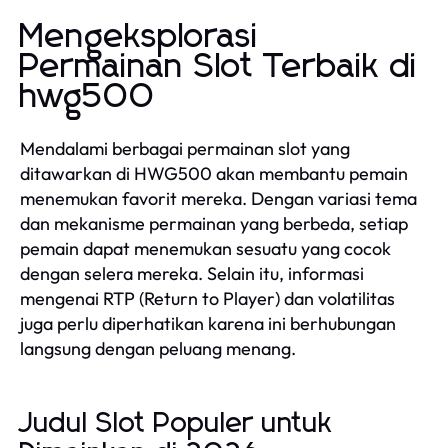
Mengeksplorasi
Permainan Slot Terbaik di
hwg500
Mendalami berbagai permainan slot yang
ditawarkan di HWG500 akan membantu pemain
menemukan favorit mereka. Dengan variasi tema
dan mekanisme permainan yang berbeda, setiap
pemain dapat menemukan sesuatu yang cocok
dengan selera mereka. Selain itu, informasi
mengenai RTP (Return to Player) dan volatilitas
juga perlu diperhatikan karena ini berhubungan
langsung dengan peluang menang.
Judul Slot Populer untuk