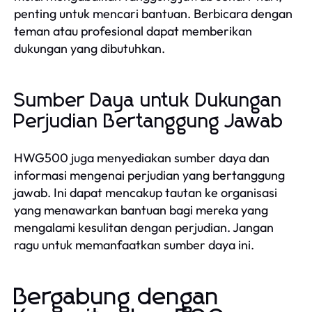
penting untuk mencari bantuan. Berbicara dengan
teman atau profesional dapat memberikan
dukungan yang dibutuhkan.
Sumber Daya untuk Dukungan
Perjudian Bertanggung Jawab
HWG500 juga menyediakan sumber daya dan
informasi mengenai perjudian yang bertanggung
jawab. Ini dapat mencakup tautan ke organisasi
yang menawarkan bantuan bagi mereka yang
mengalami kesulitan dengan perjudian. Jangan
ragu untuk memanfaatkan sumber daya ini.
Bergabung dengan