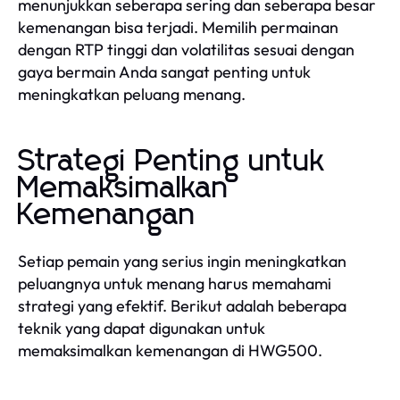
menunjukkan seberapa sering dan seberapa besar
kemenangan bisa terjadi. Memilih permainan
dengan RTP tinggi dan volatilitas sesuai dengan
gaya bermain Anda sangat penting untuk
meningkatkan peluang menang.
Strategi Penting untuk
Memaksimalkan
Kemenangan
Setiap pemain yang serius ingin meningkatkan
peluangnya untuk menang harus memahami
strategi yang efektif. Berikut adalah beberapa
teknik yang dapat digunakan untuk
memaksimalkan kemenangan di HWG500.