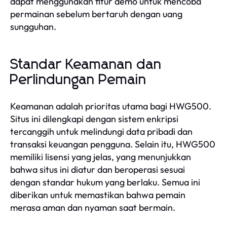
dapat menggunakan fitur demo untuk mencoba
permainan sebelum bertaruh dengan uang
sungguhan.
Standar Keamanan dan
Perlindungan Pemain
Keamanan adalah prioritas utama bagi HWG500.
Situs ini dilengkapi dengan sistem enkripsi
tercanggih untuk melindungi data pribadi dan
transaksi keuangan pengguna. Selain itu, HWG500
memiliki lisensi yang jelas, yang menunjukkan
bahwa situs ini diatur dan beroperasi sesuai
dengan standar hukum yang berlaku. Semua ini
diberikan untuk memastikan bahwa pemain
merasa aman dan nyaman saat bermain.