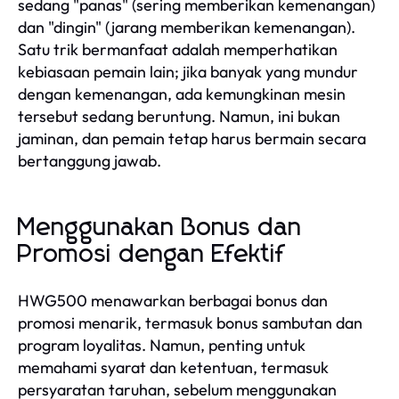
sedang "panas" (sering memberikan kemenangan)
dan "dingin" (jarang memberikan kemenangan).
Satu trik bermanfaat adalah memperhatikan
kebiasaan pemain lain; jika banyak yang mundur
dengan kemenangan, ada kemungkinan mesin
tersebut sedang beruntung. Namun, ini bukan
jaminan, dan pemain tetap harus bermain secara
bertanggung jawab.
Menggunakan Bonus dan
Promosi dengan Efektif
HWG500 menawarkan berbagai bonus dan
promosi menarik, termasuk bonus sambutan dan
program loyalitas. Namun, penting untuk
memahami syarat dan ketentuan, termasuk
persyaratan taruhan, sebelum menggunakan