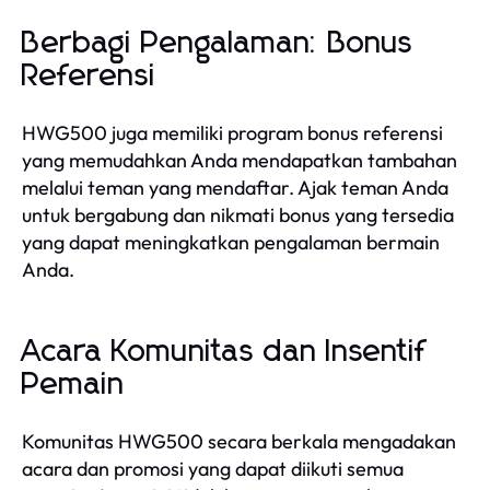
Berbagi Pengalaman: Bonus
Referensi
HWG500 juga memiliki program bonus referensi
yang memudahkan Anda mendapatkan tambahan
melalui teman yang mendaftar. Ajak teman Anda
untuk bergabung dan nikmati bonus yang tersedia
yang dapat meningkatkan pengalaman bermain
Anda.
Acara Komunitas dan Insentif
Pemain
Komunitas HWG500 secara berkala mengadakan
acara dan promosi yang dapat diikuti semua