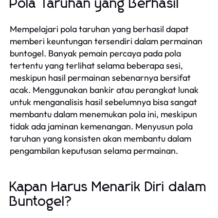
Pola Taruhan yang Berhasil
Mempelajari pola taruhan yang berhasil dapat
memberi keuntungan tersendiri dalam permainan
buntogel. Banyak pemain percaya pada pola
tertentu yang terlihat selama beberapa sesi,
meskipun hasil permainan sebenarnya bersifat
acak. Menggunakan bankir atau perangkat lunak
untuk menganalisis hasil sebelumnya bisa sangat
membantu dalam menemukan pola ini, meskipun
tidak ada jaminan kemenangan. Menyusun pola
taruhan yang konsisten akan membantu dalam
pengambilan keputusan selama permainan.
Kapan Harus Menarik Diri dalam
Buntogel?