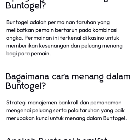
Buntogel?
Buntogel adalah permainan taruhan yang
melibatkan pemain bertaruh pada kombinasi
angka. Permainan ini terkenal di kasino untuk
memberikan kesenangan dan peluang menang
bagi para pemain.
Bagaimana cara menang dalam
Buntogel?
Strategi manajemen bankroll dan pemahaman
mengenai peluang serta pola taruhan yang baik
merupakan kunci untuk menang dalam Buntogel.