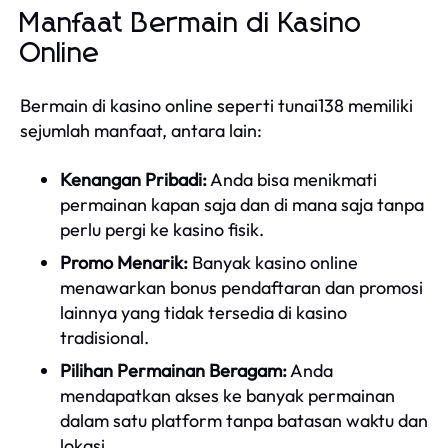
Manfaat Bermain di Kasino
Online
Bermain di kasino online seperti tunai138 memiliki
sejumlah manfaat, antara lain:
Kenangan Pribadi:
Anda bisa menikmati
permainan kapan saja dan di mana saja tanpa
perlu pergi ke kasino fisik.
Promo Menarik:
Banyak kasino online
menawarkan bonus pendaftaran dan promosi
lainnya yang tidak tersedia di kasino
tradisional.
Pilihan Permainan Beragam:
Anda
mendapatkan akses ke banyak permainan
dalam satu platform tanpa batasan waktu dan
lokasi.