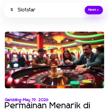
Slotstar
S
News
Gambling
-
May 19, 2026
Permainan Menarik di