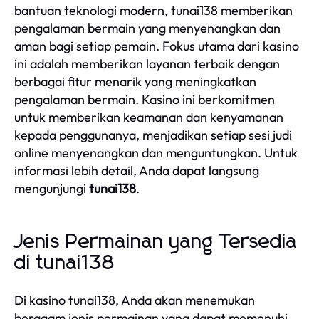
bantuan teknologi modern, tunai138 memberikan
pengalaman bermain yang menyenangkan dan
aman bagi setiap pemain. Fokus utama dari kasino
ini adalah memberikan layanan terbaik dengan
berbagai fitur menarik yang meningkatkan
pengalaman bermain. Kasino ini berkomitmen
untuk memberikan keamanan dan kenyamanan
kepada penggunanya, menjadikan setiap sesi judi
online menyenangkan dan menguntungkan. Untuk
informasi lebih detail, Anda dapat langsung
mengunjungi
tunai138
.
Jenis Permainan yang Tersedia
di tunai138
Di kasino tunai138, Anda akan menemukan
beragam jenis permainan yang dapat memenuhi