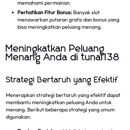
memahami permainan.
Perhatikan Fitur Bonus:
Banyak slot
menawarkan putaran gratis dan bonus yang
bisa meningkatkan peluang menang.
Meningkatkan Peluang
Menang Anda di tunai138
Strategi Bertaruh yang Efektif
Menerapkan strategi bertaruh yang efektif dapat
membantu meningkatkan peluang Anda untuk
menang. Berikut beberapa strategi yang umum
digunakan: