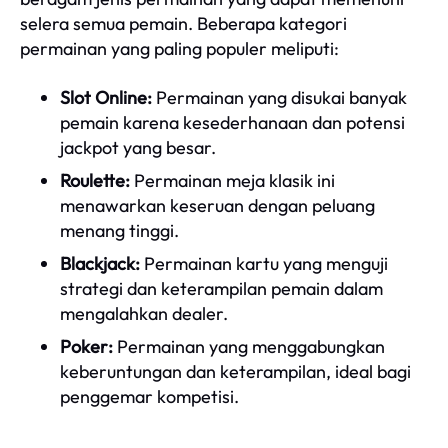
selera semua pemain. Beberapa kategori
permainan yang paling populer meliputi:
Slot Online:
Permainan yang disukai banyak
pemain karena kesederhanaan dan potensi
jackpot yang besar.
Roulette:
Permainan meja klasik ini
menawarkan keseruan dengan peluang
menang tinggi.
Blackjack:
Permainan kartu yang menguji
strategi dan keterampilan pemain dalam
mengalahkan dealer.
Poker:
Permainan yang menggabungkan
keberuntungan dan keterampilan, ideal bagi
penggemar kompetisi.