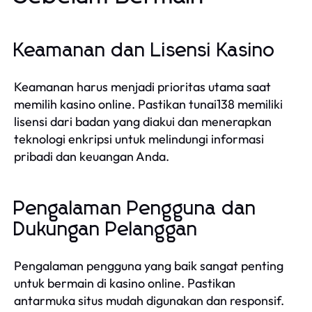
Keamanan dan Lisensi Kasino
Keamanan harus menjadi prioritas utama saat
memilih kasino online. Pastikan tunai138 memiliki
lisensi dari badan yang diakui dan menerapkan
teknologi enkripsi untuk melindungi informasi
pribadi dan keuangan Anda.
Pengalaman Pengguna dan
Dukungan Pelanggan
Pengalaman pengguna yang baik sangat penting
untuk bermain di kasino online. Pastikan
antarmuka situs mudah digunakan dan responsif.