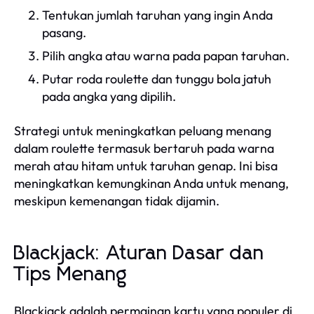
Tentukan jumlah taruhan yang ingin Anda
pasang.
Pilih angka atau warna pada papan taruhan.
Putar roda roulette dan tunggu bola jatuh
pada angka yang dipilih.
Strategi untuk meningkatkan peluang menang
dalam roulette termasuk bertaruh pada warna
merah atau hitam untuk taruhan genap. Ini bisa
meningkatkan kemungkinan Anda untuk menang,
meskipun kemenangan tidak dijamin.
Blackjack: Aturan Dasar dan
Tips Menang
Blackjack adalah permainan kartu yang populer di