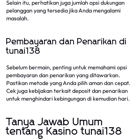
Selain itu, perhatikan juga jumlah opsi dukungan
pelanggan yang tersedia jika Anda mengalami
masalah.
Pembayaran dan Penarikan di
tunai138
Sebelum bermain, penting untuk memahami opsi
pembayaran dan penarikan yang ditawarkan.
Pastikan metode yang Anda pilih aman dan cepat.
Cek juga kebijakan terkait deposit dan penarikan
untuk menghindari kebingungan di kemudian hari.
Tanya Jawab Umum
tentang Kasino tunai138