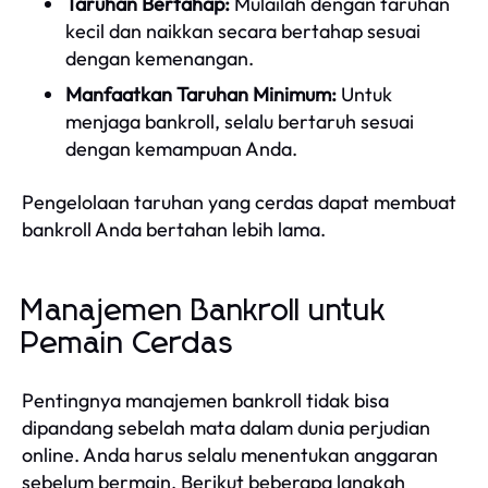
Taruhan Bertahap:
Mulailah dengan taruhan
kecil dan naikkan secara bertahap sesuai
dengan kemenangan.
Manfaatkan Taruhan Minimum:
Untuk
menjaga bankroll, selalu bertaruh sesuai
dengan kemampuan Anda.
Pengelolaan taruhan yang cerdas dapat membuat
bankroll Anda bertahan lebih lama.
Manajemen Bankroll untuk
Pemain Cerdas
Pentingnya manajemen bankroll tidak bisa
dipandang sebelah mata dalam dunia perjudian
online. Anda harus selalu menentukan anggaran
sebelum bermain. Berikut beberapa langkah