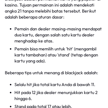
kasino. Tujuan permainan ini adalah mendekati
angka 21 tanpa melebihi batas tersebut. Berikut
adalah beberapa aturan dasar:
Pemain dan dealer masing-masing mendapat
dua kartu, dengan salah satu kartu dealer
menghadap ke atas.
Pemain bisa memilih untuk 'hit' (mengambil
kartu tambahan) atau 'stand' (tetap dengan
kartu yang ada).
Beberapa tips untuk menang di blackjack adalah:
Selalu hit jika total kartu Anda di bawah 11.
Hit pada 12 jika dealer menunjukkan kartu 2
hingga 6.
Stand pada total 17 atau lebih.