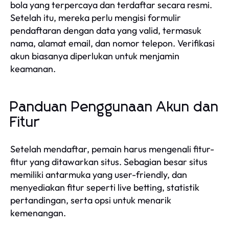
bola yang terpercaya dan terdaftar secara resmi.
Setelah itu, mereka perlu mengisi formulir
pendaftaran dengan data yang valid, termasuk
nama, alamat email, dan nomor telepon. Verifikasi
akun biasanya diperlukan untuk menjamin
keamanan.
Panduan Penggunaan Akun dan
Fitur
Setelah mendaftar, pemain harus mengenali fitur-
fitur yang ditawarkan situs. Sebagian besar situs
memiliki antarmuka yang user-friendly, dan
menyediakan fitur seperti live betting, statistik
pertandingan, serta opsi untuk menarik
kemenangan.