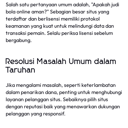
Salah satu pertanyaan umum adalah, "Apakah judi
bola online aman?" Sebagian besar situs yang
terdaftar dan berlisensi memiliki protokol
keamanan yang kuat untuk melindungi data dan
transaksi pemain. Selalu periksa lisensi sebelum
bergabung.
Resolusi Masalah Umum dalam
Taruhan
Jika mengalami masalah, seperti keterlambatan
dalam penarikan dana, penting untuk menghubungi
layanan pelanggan situs. Sebaiknya pilih situs
dengan reputasi baik yang menawarkan dukungan
pelanggan yang responsif.