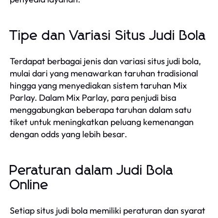
Tipe dan Variasi Situs Judi Bola
Terdapat berbagai jenis dan variasi situs judi bola,
mulai dari yang menawarkan taruhan tradisional
hingga yang menyediakan sistem taruhan Mix
Parlay. Dalam Mix Parlay, para penjudi bisa
menggabungkan beberapa taruhan dalam satu
tiket untuk meningkatkan peluang kemenangan
dengan odds yang lebih besar.
Peraturan dalam Judi Bola
Online
Setiap situs judi bola memiliki peraturan dan syarat