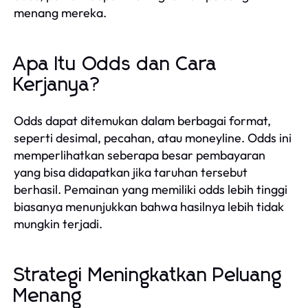
menang mereka.
Apa Itu Odds dan Cara
Kerjanya?
Odds dapat ditemukan dalam berbagai format,
seperti desimal, pecahan, atau moneyline. Odds ini
memperlihatkan seberapa besar pembayaran
yang bisa didapatkan jika taruhan tersebut
berhasil. Pemainan yang memiliki odds lebih tinggi
biasanya menunjukkan bahwa hasilnya lebih tidak
mungkin terjadi.
Strategi Meningkatkan Peluang
Menang