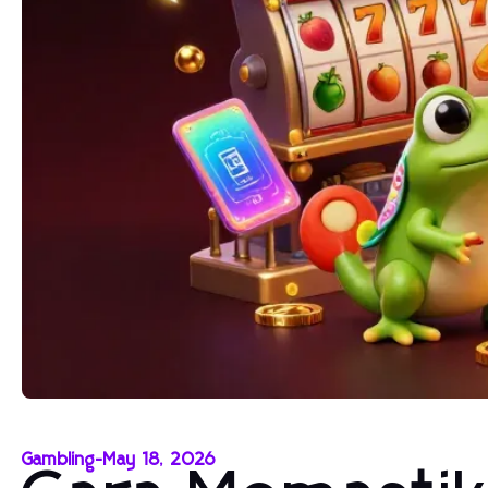
Gambling
-
May 18, 2026