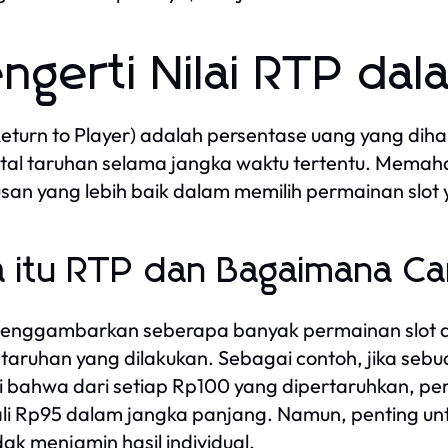
ngerti Nilai RTP dal
eturn to Player) adalah persentase uang yang di
total taruhan selama jangka waktu tertentu. Me
san yang lebih baik dalam memilih permainan slot 
 itu RTP dan Bagaimana Ca
enggambarkan seberapa banyak permainan slot a
 taruhan yang dilakukan. Sebagai contoh, jika sebu
i bahwa dari setiap Rp100 yang dipertaruhkan, 
i Rp95 dalam jangka panjang. Namun, penting untu
dak menjamin hasil individual.