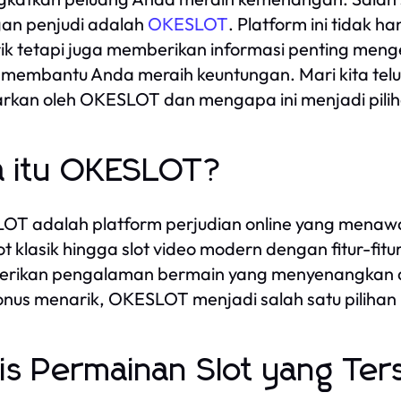
gan penjudi adalah
OKESLOT
. Platform ini tidak
k tetapi juga memberikan informasi penting meng
membantu Anda meraih keuntungan. Mari kita telusu
rkan oleh OKESLOT dan mengapa ini menjadi piliha
 itu OKESLOT?
T adalah platform perjudian online yang menawar
lot klasik hingga slot video modern dengan fitur-fit
rikan pengalaman bermain yang menyenangkan d
nus menarik, OKESLOT menjadi salah satu pilihan 
is Permainan Slot yang Ter