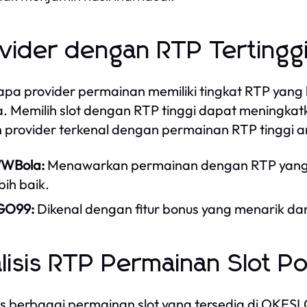
vider dengan RTP Tertingg
pa provider permainan memiliki tingkat RTP yang 
a. Memilih slot dengan RTP tinggi dapat mening
 provider terkenal dengan permainan RTP tinggi an
WBola:
Menawarkan permainan dengan RTP yang 
bih baik.
GO99:
Dikenal dengan fitur bonus yang menarik dan
lisis RTP Permainan Slot 
sis berbagai permainan slot yang tersedia di O