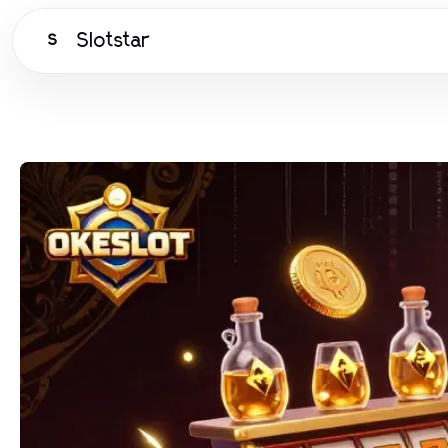
Slotstar
S