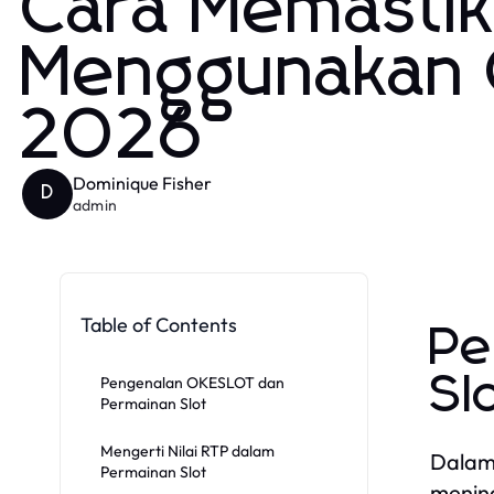
Cara Memasti
Menggunakan 
2026
Dominique Fisher
D
admin
Table of Contents
Pe
Sl
Pengenalan OKESLOT dan
Permainan Slot
Mengerti Nilai RTP dalam
Dalam 
Permainan Slot
mening