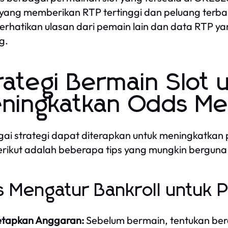
yang memberikan RTP tertinggi dan peluang terba
hatikan ulasan dari pemain lain dan data RTP y
g.
rategi Bermain Slot 
ningkatkan Odds M
gai strategi dapat diterapkan untuk meningkatk
Berikut adalah beberapa tips yang mungkin berguna
s Mengatur Bankroll untuk 
etapkan Anggaran:
Sebelum bermain, tentukan be