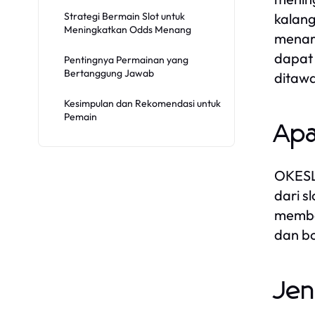
Strategi Bermain Slot untuk
kalan
Meningkatkan Odds Menang
menari
dapat 
Pentingnya Permainan yang
Bertanggung Jawab
ditawa
Kesimpulan dan Rekomendasi untuk
Pemain
Apa
OKESLO
dari s
membe
dan bo
Jen