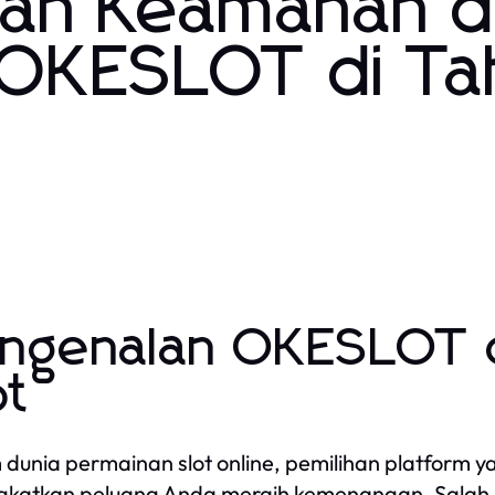
kan Keamanan 
OKESLOT di Ta
ngenalan OKESLOT 
ot
dunia permainan slot online, pemilihan platform y
katkan peluang Anda meraih kemenangan. Salah sa