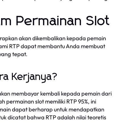
am Permainan Slot
harapkan akan dikembalikan kepada pemain
mahami RTP dapat membantu Anda membuat
yang tepat.
ra Kerjanya?
kan membayar kembali kepada pemain dari
ah permainan slot memiliki RTP 95%, ini
pemain dapat berharap untuk mendapatkan
k dicatat bahwa RTP adalah nilai teoretis