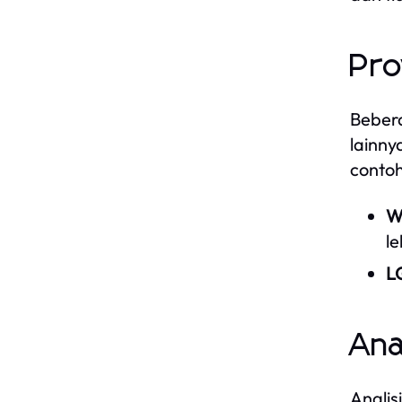
Pro
Bebera
lainny
contoh
W
le
L
Ana
Anali