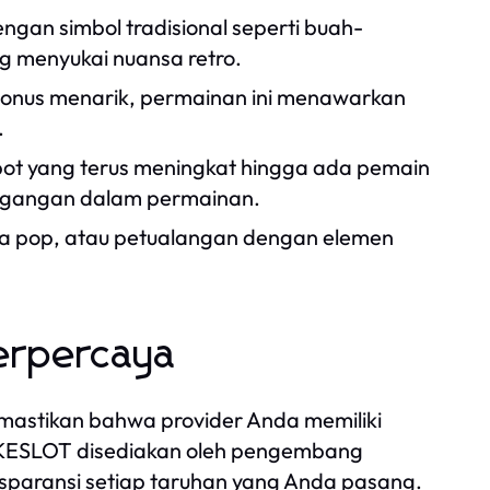
gan simbol tradisional seperti buah-
g menyukai nuansa retro.
 bonus menarik, permainan ini menawarkan
.
pot yang terus meningkat hingga ada pemain
gangan dalam permainan.
ya pop, atau petualangan dengan elemen
Terpercaya
emastikan bahwa provider Anda memiliki
i OKESLOT disediakan oleh pengembang
nsparansi setiap taruhan yang Anda pasang.