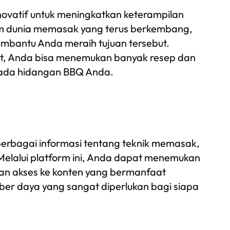
vatif untuk meningkatkan keterampilan
m dunia memasak yang terus berkembang,
embantu Anda meraih tujuan tersebut.
t, Anda bisa menemukan banyak resep dan
pada hidangan BBQ Anda.
berbagai informasi tentang teknik memasak,
 Melalui platform ini, Anda dapat menemukan
an akses ke konten yang bermanfaat
er daya yang sangat diperlukan bagi siapa