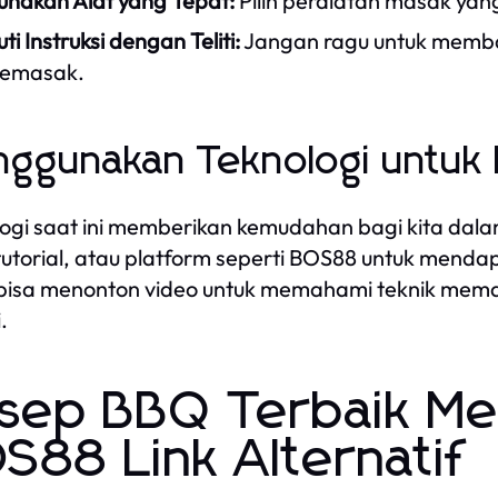
unakan Alat yang Tepat:
Pilih peralatan masak yang
uti Instruksi dengan Teliti:
Jangan ragu untuk memba
emasak.
ggunakan Teknologi untu
ogi saat ini memberikan kemudahan bagi kita da
tutorial, atau platform seperti BOS88 untuk mendap
bisa menonton video untuk memahami teknik mema
.
sep BBQ Terbaik M
S88 Link Alternatif