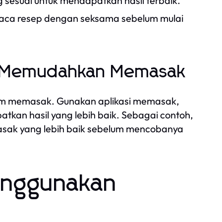
 sesuai untuk mendapatkan hasil terbaik.
ca resep dengan seksama sebelum mulai
k Memudahkan Memasak
lam memasak. Gunakan aplikasi memasak,
atkan hasil yang lebih baik. Sebagai contoh,
sak yang lebih baik sebelum mencobanya
enggunakan