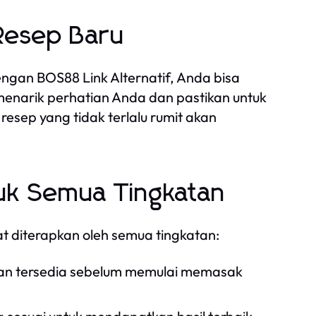
Resep Baru
ngan BOS88 Link Alternatif, Anda bisa
 menarik perhatian Anda dan pastikan untuk
sep yang tidak terlalu rumit akan
tuk Semua Tingkatan
t diterapkan oleh semua tingkatan:
an tersedia sebelum memulai memasak