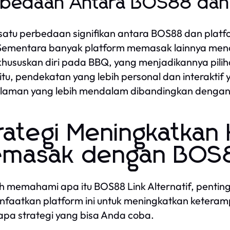
bedaan Antara BOS88 dan A
satu perbedaan signifikan antara BOS88 dan platf
Sementara banyak platform memasak lainnya men
ususkan diri pada BBQ, yang menjadikannya pilih
 itu, pendekatan yang lebih personal dan interakt
laman yang lebih mendalam dibandingkan dengan 
rategi Meningkatkan
masak dengan BOS88
h memahami apa itu BOS88 Link Alternatif, penti
aatkan platform ini untuk meningkatkan keteram
pa strategi yang bisa Anda coba.