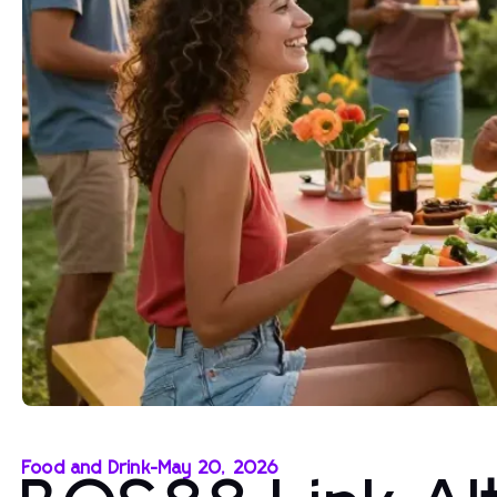
Food and Drink
-
May 20, 2026